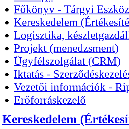
Főkönyv - Tárgyi Eszkö
Kereskedelem (Értékesíté
Logisztika, készletgazdá
Projekt (menedzsment)
Ügyfélszolgálat (CRM)
Iktatás - Szerződéskezelé
Vezetői információk - Ri
Erőforráskezelő
Kereskedelem (Értékesít