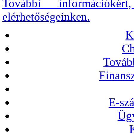
További információkér
elérhetőségeinken.
K
C
Továb
Finansz
E-szá
Ügy