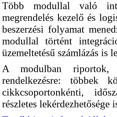
Több modullal való inte
megrendelés kezelő és logis
beszerzési folyamat menedz
modullal történt integrá
üzemeltetésű számlázás is l
A modulban riportok, r
rendelkezésre: többek kö
cikkcsoportonkénti, idő
részletes lekérdezhetősége i