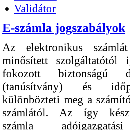
Validátor
E-számla jogszabályok
Az elektronikus számlát
minősített szolgáltatótól 
fokozott biztonságú di
(tanúsítvány) és idő
különbözteti meg a számítóg
számlától. Az így készü
számla adóigazgatás