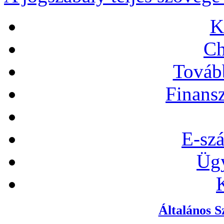
K
C
Továb
Finansz
E-szá
Ügy
Általános S