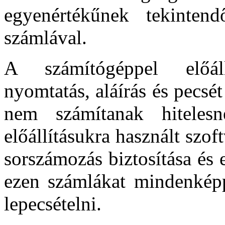
egyenértékűnek tekinten
számlával.
A számítógéppel előál
nyomtatás, aláírás és pecsé
nem számítanak hitele
előállításukra használt szo
sorszámozás biztosítása és 
ezen számlákat mindenképpe
lepecsételni.