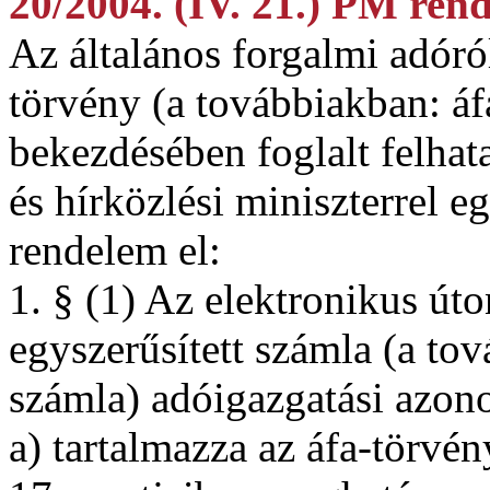
20/2004. (IV. 21.) PM rend
Az általános forgalmi adór
törvény (a továbbiakban: áf
bekezdésében foglalt felhat
és hírközlési miniszterrel 
rendelem el:
1. § (1) Az elektronikus úto
egyszerűsített számla (a to
számla) adóigazgatási azono
a) tartalmazza az áfa-törvé