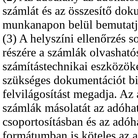
számlát és az összesítő dok
munkanapon belül bemutatj
(3) A helyszíni ellenőrzés 
részére a számlák olvashat
számítástechnikai eszközök
szükséges dokumentációt biz
felvilágosítást megadja. Az
számlák másolatát az adóha
csoportosításban és az adóha
formátumban is köteles az 