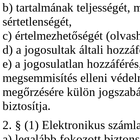
b) tartalmának teljességét, 
sértetlenségét,
c) értelmezhetőségét (olvas
d) a jogosultak általi hozzá
e) a jogosulatlan hozzáférés
megsemmisítés elleni védelm
megőrzésére külön jogszabály
biztosítja.
2. § (1) Elektronikus száml
a) legalább fokozott biztons