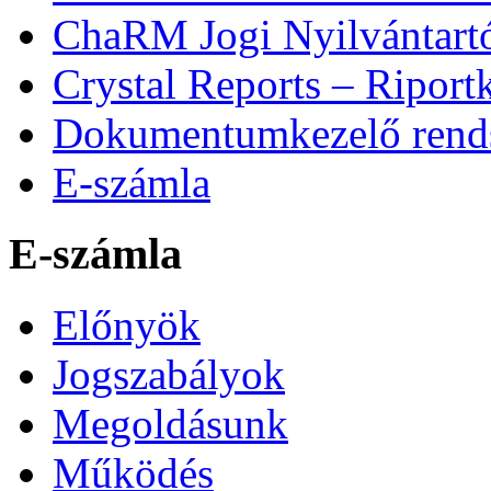
ChaRM Jogi Nyilvántart
Crystal Reports – Riport
Dokumentumkezelő rends
E-számla
E-számla
Előnyök
Jogszabályok
Megoldásunk
Működés