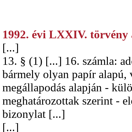
1992. évi LXXIV. törvény 
[...]
13. § (1) [...] 16. számla: 
bármely olyan papír alapú, 
megállapodás alapján - külö
meghatározottak szerint - e
bizonylat [...]
[...]