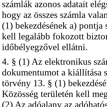
számlák azonos adatait elégs
hogy az összes számla valam
(1) bekezdésének a) pontja 
kell legalább fokozott bizto
időbélyegzővel ellátni.
4. § (1) Az elektronikus szá
dokumentumot a kiállítása sz
törvény 13. § (1) bekezdés
Közösség területén kell meg
(2) Az adóalany az adóhatós